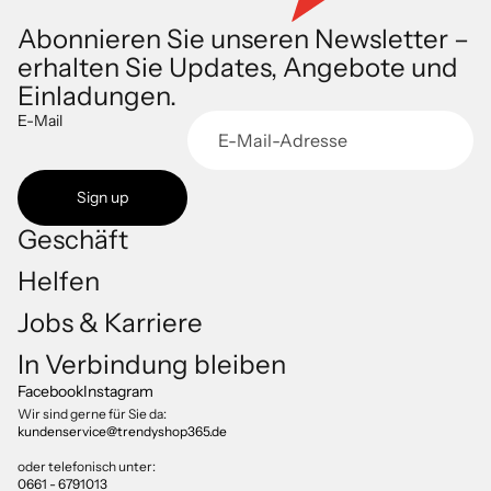
Abonnieren Sie unseren Newsletter –
erhalten Sie Updates, Angebote und
Einladungen.
E-Mail
Sign up
Geschäft
Helfen
Jobs & Karriere
Datenschutzerklärung
In Verbindung bleiben
Impressum
Facebook
Instagram
Versand
Wir sind gerne für Sie da:
kundenservice@trendyshop365.de
AGB
Kontaktinformationen
oder telefonisch unter:
0661 - 6791013