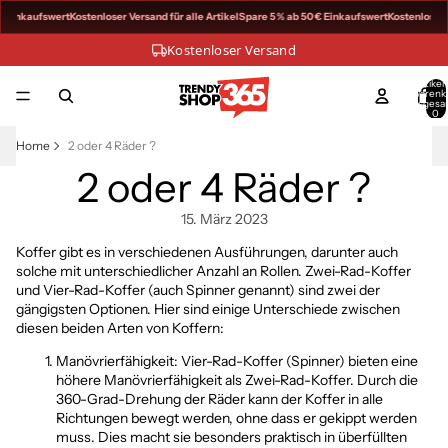
€ Einkaufswert
Kostenloser Versand für alle Artikel
Spare 5 % ab 50 € Einkaufswert
Kostenloser V
Kostenloser Versand
Artikel
Warenk
insgesa
0
Home
2 oder 4 Räder ?
2 oder 4 Räder ?
15. März 2023
Koffer
gibt es in verschiedenen Ausführungen, darunter auch
solche mit unterschiedlicher Anzahl an Rollen. Zwei-Rad-Koffer
und Vier-Rad-Koffer (auch Spinner genannt) sind zwei der
gängigsten Optionen. Hier sind einige Unterschiede zwischen
diesen beiden Arten von Koffern:
Manövrierfähigkeit: Vier-Rad-Koffer (Spinner) bieten eine
höhere Manövrierfähigkeit als Zwei-Rad-Koffer. Durch die
360-Grad-Drehung der Räder kann der Koffer in alle
Richtungen bewegt werden, ohne dass er gekippt werden
muss. Dies macht sie besonders praktisch in überfüllten