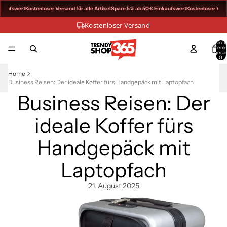
kaufswert
Kostenloser Versand für alle Artikel
Spare 5 % ab 50 € Einkaufswert
Kostenloser Versan
Kostenloser Versand
Artikel
Warenk
insgesa
0
Home
Business Reisen: Der ideale Koffer fürs Handgepäck mit Laptopfach
Business Reisen: Der
ideale Koffer fürs
Handgepäck mit
Laptopfach
21. August 2025