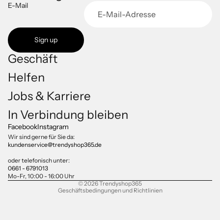
E-Mail
Sign up
Geschäft
Helfen
Jobs & Karriere
Datenschutzerklärung
In Verbindung bleiben
Impressum
Facebook
Instagram
Versand
Wir sind gerne für Sie da:
kundenservice@trendyshop365.de
AGB
Kontaktinformationen
oder telefonisch unter:
0661 - 6791013
Widerrufsrecht
Mo-Fr, 10:00 - 16:00 Uhr
© 2026
Trendyshop365
Geschäftsbedingungen und Richtlinien