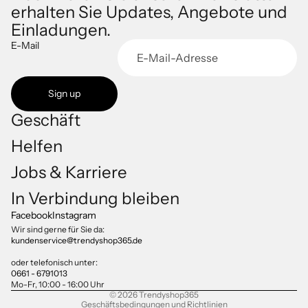
erhalten Sie Updates, Angebote und
Einladungen.
E-Mail
Sign up
Geschäft
Helfen
Jobs & Karriere
Datenschutzerklärung
In Verbindung bleiben
Impressum
Facebook
Instagram
Versand
Wir sind gerne für Sie da:
kundenservice@trendyshop365.de
AGB
Kontaktinformationen
oder telefonisch unter:
0661 - 6791013
Widerrufsrecht
Mo-Fr, 10:00 - 16:00 Uhr
© 2026
Trendyshop365
Geschäftsbedingungen und Richtlinien