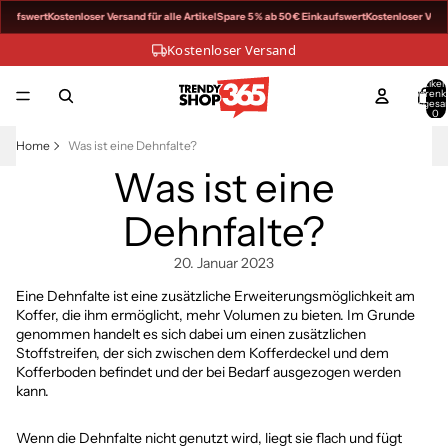
nkaufswert
Kostenloser Versand für alle Artikel
Spare 5 % ab 50 € Einkaufswert
Kostenloser Versa
Kostenloser Versand
Artikel
Warenk
insgesa
0
Home
Was ist eine Dehnfalte?
Was ist eine
Dehnfalte?
20. Januar 2023
Eine Dehnfalte ist eine zusätzliche Erweiterungsmöglichkeit am
Koffer
, die ihm ermöglicht, mehr Volumen zu bieten. Im Grunde
genommen handelt es sich dabei um einen zusätzlichen
Stoffstreifen, der sich zwischen dem Kofferdeckel und dem
Kofferboden befindet und der bei Bedarf ausgezogen werden
kann.
Wenn die Dehnfalte nicht genutzt wird, liegt sie flach und fügt