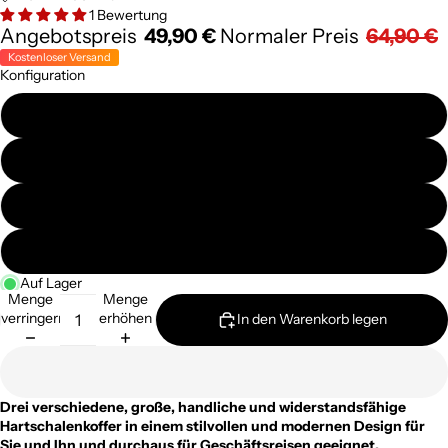
1 Bewertung
Angebotspreis
49,90 €
Normaler Preis
64,90 €
Kostenloser Versand
Konfiguration
Koffer (S)
Koffer (M)
Koffer (L)
Kofferset 3tlg (L+M+S)
Auf Lager
Menge
Menge
verringern
erhöhen
In den Warenkorb legen
Drei verschiedene, große, handliche und widerstandsfähige
Hartschalenkoffer in einem stilvollen und modernen Design für
Sie und Ihn und durchaus für Geschäftsreisen geeignet.