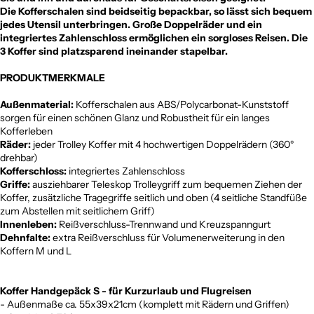
Die Kofferschalen sind beidseitig bepackbar, so lässt sich bequem
jedes Utensil unterbringen. Große Doppelräder und ein
integriertes Zahlenschloss ermöglichen ein sorgloses Reisen. Die
3 Koffer sind platzsparend ineinander stapelbar.
PRODUKTMERKMALE
Außenmaterial:
Kofferschalen aus ABS/Polycarbonat-Kunststoff
sorgen für einen schönen Glanz und Robustheit für ein langes
Kofferleben
Räder:
jeder Trolley Koffer mit 4 hochwertigen Doppelrädern (360°
drehbar)
Kofferschloss:
integriertes Zahlenschloss
Griffe:
ausziehbarer Teleskop Trolleygriff zum bequemen Ziehen der
Koffer, zusätzliche Tragegriffe seitlich und oben (4 seitliche Standfüße
zum Abstellen mit seitlichem Griff)
Innenleben:
Reißverschluss-Trennwand und Kreuzspanngurt
Dehnfalte:
extra Reißverschluss für Volumenerweiterung in den
Koffern M und L
Koffer Handgepäck S - für Kurzurlaub und Flugreisen
- Außenmaße ca. 55x39x21cm (komplett mit Rädern und Griffen)