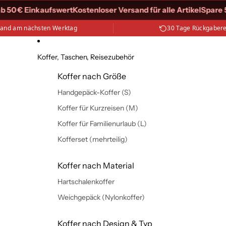
50 € Einkaufswert
Kostenloser Versand für alle Artikel
Spare 5 %
sand am nächsten Werktag
30 Tage Rückgaber
Koffer, Taschen, Reisezubehör
Koffer nach Größe
Handgepäck-Koffer (S)
Koffer für Kurzreisen (M)
Koffer für Familienurlaub (L)
Kofferset (mehrteilig)
Koffer nach Material
Hartschalenkoffer
Weichgepäck (Nylonkoffer)
Koffer nach Design & Typ