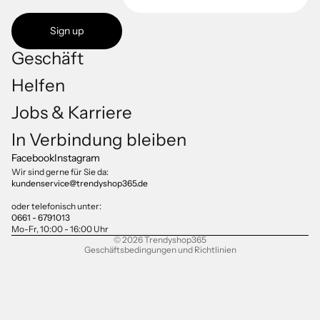
Sign up
Geschäft
Helfen
Jobs & Karriere
Datenschutzerklärung
In Verbindung bleiben
Impressum
Facebook
Instagram
Versand
Wir sind gerne für Sie da:
kundenservice@trendyshop365.de
AGB
Kontaktinformationen
oder telefonisch unter:
0661 - 6791013
Widerrufsrecht
Mo-Fr, 10:00 - 16:00 Uhr
© 2026
Trendyshop365
Geschäftsbedingungen und Richtlinien