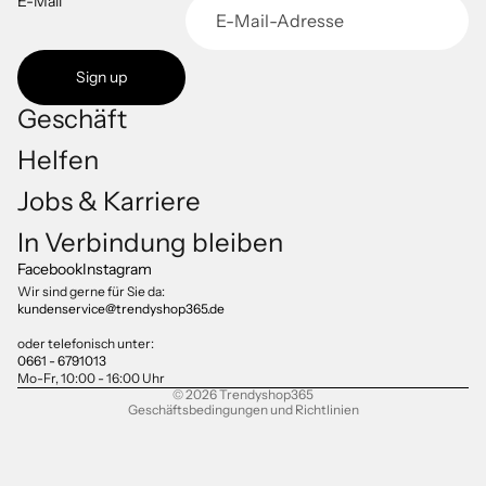
E-Mail
Sign up
Geschäft
Helfen
Jobs & Karriere
Datenschutzerklärung
In Verbindung bleiben
Impressum
Facebook
Instagram
Versand
Wir sind gerne für Sie da:
kundenservice@trendyshop365.de
AGB
Kontaktinformationen
oder telefonisch unter:
0661 - 6791013
Widerrufsrecht
Mo-Fr, 10:00 - 16:00 Uhr
© 2026
Trendyshop365
Geschäftsbedingungen und Richtlinien