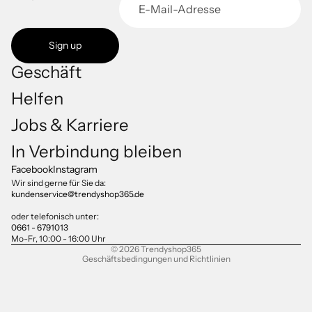
Sign up
Geschäft
Helfen
Jobs & Karriere
Datenschutzerklärung
In Verbindung bleiben
Impressum
Facebook
Instagram
Versand
Wir sind gerne für Sie da:
kundenservice@trendyshop365.de
AGB
Kontaktinformationen
oder telefonisch unter:
0661 - 6791013
Widerrufsrecht
Mo-Fr, 10:00 - 16:00 Uhr
© 2026
Trendyshop365
Geschäftsbedingungen und Richtlinien