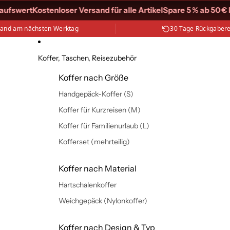
ufswert
Kostenloser Versand für alle Artikel
Spare 5 % ab 50 € E
sand am nächsten Werktag
30 Tage Rückgaber
Koffer, Taschen, Reisezubehör
Koffer nach Größe
Handgepäck-Koffer (S)
Koffer für Kurzreisen (M)
Koffer für Familienurlaub (L)
Kofferset (mehrteilig)
Koffer nach Material
Hartschalenkoffer
Weichgepäck (Nylonkoffer)
Koffer nach Design & Typ