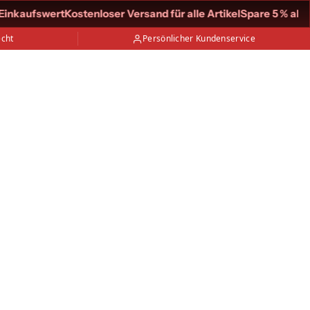
inkaufswert
Kostenloser Versand für alle Artikel
Spare 5 % ab 50
echt
Persönlicher Kundenservice