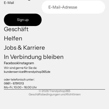
E-Mail
Sign up
Geschäft
Helfen
Jobs & Karriere
Datenschutzerklärung
In Verbindung bleiben
Impressum
Facebook
Instagram
Versand
Wir sind gerne für Sie da:
kundenservice@trendyshop365.de
AGB
Kontaktinformationen
oder telefonisch unter:
0661 - 6791013
Widerrufsrecht
Mo-Fr, 10:00 - 16:00 Uhr
© 2026
Trendyshop365
Geschäftsbedingungen und Richtlinien