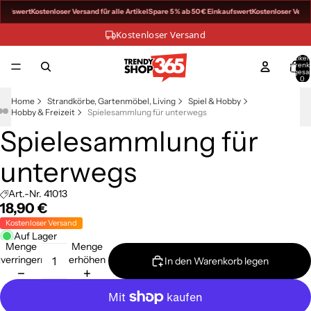
kaufswert
Kostenloser Versand für alle Artikel
Spare 5 % ab 50 € Einkaufswert
Kostenloser Versan
Kostenloser Versand
Artikel
Warenk
insgesa
0
Home
Strandkörbe, Gartenmöbel, Living
Spiel & Hobby
Hobby & Freizeit
Spielesammlung für unterwegs
Spielesammlung für
Bild
Bild
Bild
im
im
im
Vollbildmodus
Vollbildmodus
Vollbildmodus
unterwegs
öffnen
öffnen
öffnen
Art.-Nr.
41013
18,90 €
Kostenloser Versand
Auf Lager
Menge
Menge
verringern
erhöhen
In den Warenkorb legen