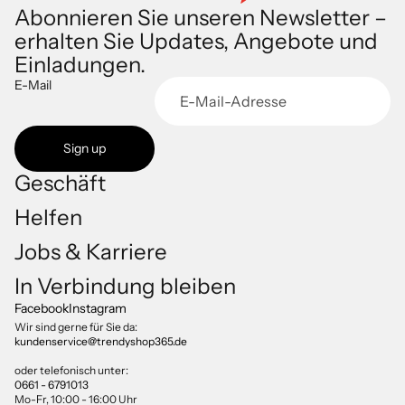
Abonnieren Sie unseren Newsletter –
erhalten Sie Updates, Angebote und
Einladungen.
E-Mail
Sign up
Geschäft
Helfen
Jobs & Karriere
Datenschutzerklärung
In Verbindung bleiben
Impressum
Facebook
Instagram
Versand
Wir sind gerne für Sie da:
kundenservice@trendyshop365.de
AGB
Kontaktinformationen
oder telefonisch unter:
0661 - 6791013
Widerrufsrecht
Mo-Fr, 10:00 - 16:00 Uhr