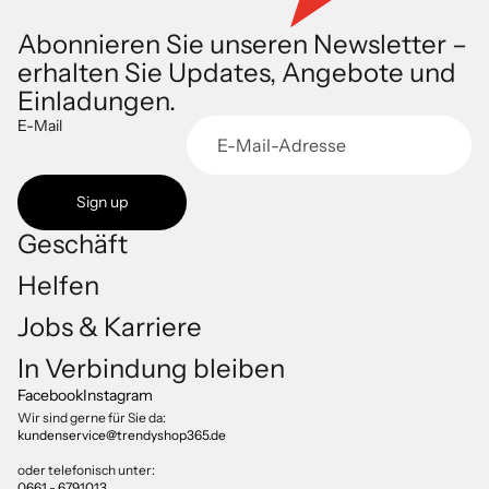
Abonnieren Sie unseren Newsletter –
erhalten Sie Updates, Angebote und
Einladungen.
E-Mail
Sign up
Geschäft
Helfen
Jobs & Karriere
Datenschutzerklärung
In Verbindung bleiben
Impressum
Facebook
Instagram
Versand
Wir sind gerne für Sie da:
kundenservice@trendyshop365.de
AGB
Kontaktinformationen
oder telefonisch unter:
0661 - 6791013