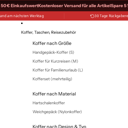
 € Einkaufswert
Kostenloser Versand für alle Artikel
Spare 5 % a
sand am nächsten Werktag
30 Tage Rückgaber
Koffer, Taschen, Reisezubehör
Koffer nach Größe
Handgepäck-Koffer (S)
Koffer für Kurzreisen (M)
Koffer für Familienurlaub (L)
Kofferset (mehrteilig)
Koffer nach Material
Hartschalenkoffer
Weichgepäck (Nylonkoffer)
Koffer nach Design & Typ